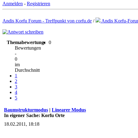
Anmelden
-
Registrieren
Andis Korfu Forum - Treffpunkt von corfu.de
/
Andis Korfu-For
Themabewertung:
0
Bewertungen
-
0
im
Durchschnitt
1
2
3
4
5
Baumstrukturmodus
|
Linearer Modus
In eigener Sache: Korfu Orte
18.02.2011, 18:18