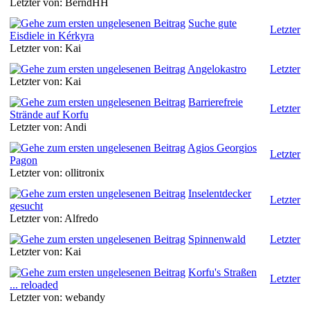
Letzter von: BerndHH
Suche gute
Letzter
Eisdiele in Kérkyra
Letzter von: Kai
Angelokastro
Letzter
Letzter von: Kai
Barrierefreie
Letzter
Strände auf Korfu
Letzter von: Andi
Agios Georgios
Letzter
Pagon
Letzter von: ollitronix
Inselentdecker
Letzter
gesucht
Letzter von: Alfredo
Spinnenwald
Letzter
Letzter von: Kai
Korfu's Straßen
Letzter
... reloaded
Letzter von: webandy