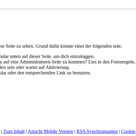
ese Seite zu sehen. Grund dafür könnte einer der folgenden sein:
rmular unten auf dieser Seite, um dich einzuloggen.
 du auf eine Administratoren-Seite zu kommen? Lies in den Forenregeln,
en sein oder wartet auf Aktivierung.
rmular oder den entsprechenden Link zu benutzen.
|
Zum Inhalt
|
Ansicht Mobile Version
|
RSS-Synchronisation
|
Cookie-