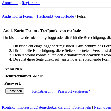
Anmelden
-
Registrieren
Andis Korfu Forum - Treffpunkt von corfu.de
/
Fehler
Andis Korfu Forum - Treffpunkt von corfu.de
Du bist entweder nicht eingeloggt oder dir fehlt die Berechtigung, di
Du bist nicht eingeloggt oder registriert. Bitte benutze das Fo
Dir fehlt die Berechtigung, diese Seite zu betreten. Versuchst
Dein Account könnte durch den Administrator deaktiviert word
Du rufst diese Seite direkt auf, anstatt das entsprechende Fo
Anmelden
Benutzername/E-Mail:
Passwort:
Registrierung?
|
Passwort vergessen?
Kontakt
|
Impressum/Datenschutzerklärung
|
Forenregeln
|
Nach oben