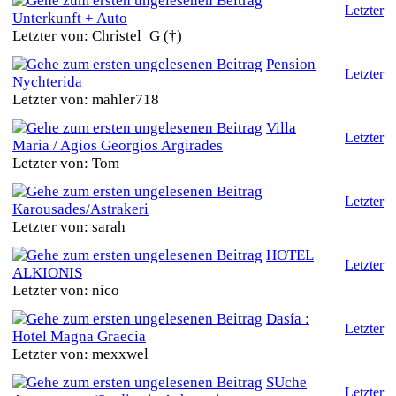
Letzter
Unterkunft + Auto
Letzter von: Christel_G (†)
Pension
Letzter
Nychterida
Letzter von: mahler718
Villa
Letzter
Maria / Agios Georgios Argirades
Letzter von: Tom
Letzter
Karousades/Astrakeri
Letzter von: sarah
HOTEL
Letzter
ALKIONIS
Letzter von: nico
Dasía :
Letzter
Hotel Magna Graecia
Letzter von: mexxwel
SUche
Letzter