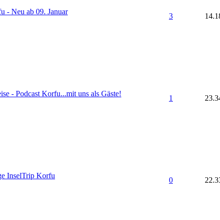
fu - Neu ab 09. Januar
3
14.1
ise - Podcast Korfu...mit uns als Gäste!
1
23.3
e InselTrip Korfu
0
22.3