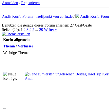
Anmelden
-
Registrieren
Andis Korfu Forum - Treffpunkt von corfu.de
/
Andis Korfu-For
Benutzer, die gerade dieses Forum ansehen: 27 Gast/Gäste
Seiten (29):
1
2
3
4
5
...
29
Weiter »
Korfu allgemein
Thema
/
Verfasser
Wichtige Themen
InselTrip Kor
Andi