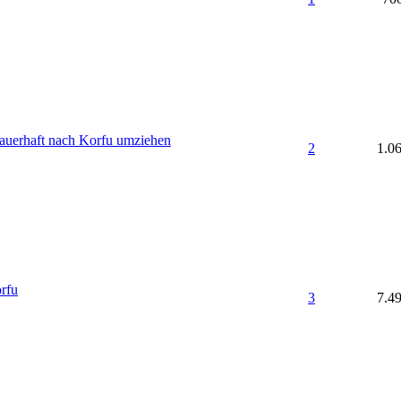
auerhaft nach Korfu umziehen
2
1.0
rfu
3
7.4