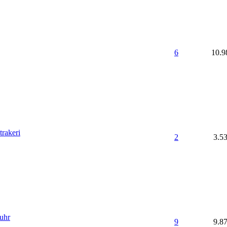
6
10.9
rakeri
2
3.5
uhr
9
9.8