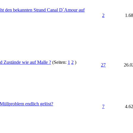
oht den bekannten Strand Canal D`Amour auf
2
1.6
d Zustände wie auf Malle ?
(Seiten:
1
2
)
27
26.0
 Müllproblem endlich gelöst?
7
4.6