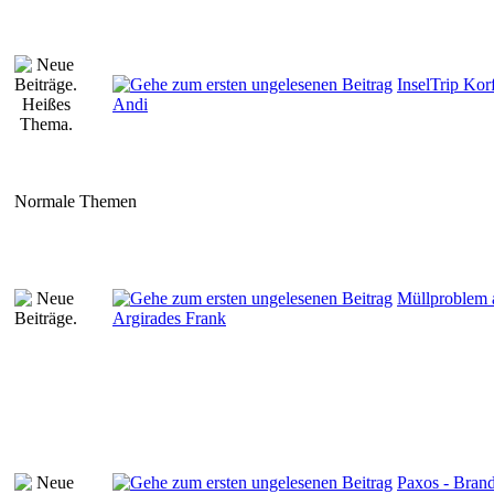
InselTrip Ko
Andi
Normale Themen
Müllproblem a
Argirades Frank
Paxos - Brand