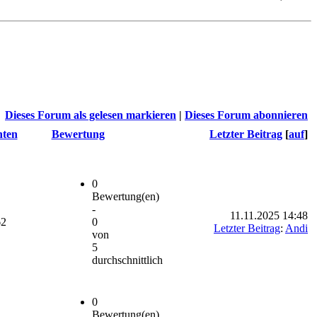
Dieses Forum als gelesen markieren
|
Dieses Forum abonnieren
hten
Bewertung
Letzter Beitrag
[
auf
]
0
Bewertung(en)
-
11.11.2025 14:48
62
0
Letzter Beitrag
:
Andi
von
5
durchschnittlich
0
Bewertung(en)