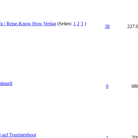
rfu | Reise-Know How Verlag
(Seiten:
1
2
3
)
38
227.
ktuell
0
68
 auf Touristenboot
1
70