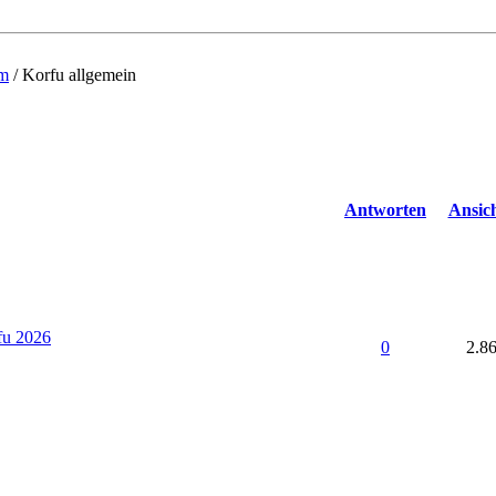
um
/
Korfu allgemein
Antworten
Ansic
fu 2026
0
2.8