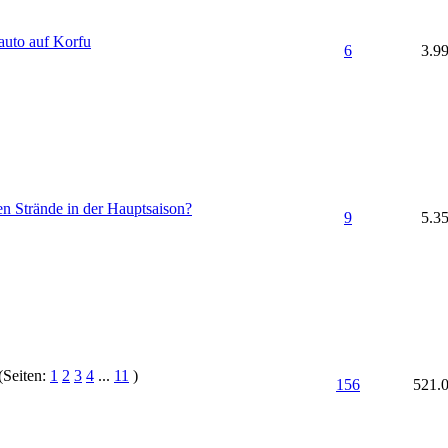
auto auf Korfu
6
3.9
n Strände in der Hauptsaison?
9
5.3
(Seiten:
1
2
3
4
...
11
)
156
521.