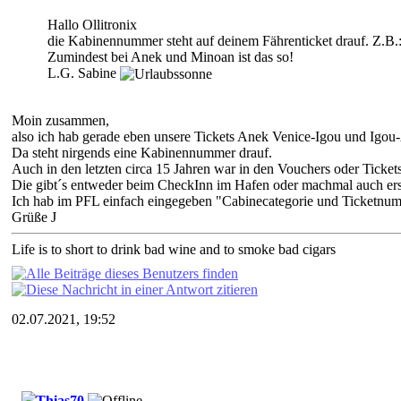
Hallo Ollitronix
die Kabinennummer steht auf deinem Fährenticket drauf. Z.B.
Zumindest bei Anek und Minoan ist das so!
L.G. Sabine
Moin zusammen,
also ich hab gerade eben unsere Tickets Anek Venice-Igou und Igou
Da steht nirgends eine Kabinennummer drauf.
Auch in den letzten circa 15 Jahren war in den Vouchers oder Ticke
Die gibt´s entweder beim CheckInn im Hafen oder machmal auch erst
Ich hab im PFL einfach eingegeben "Cabinecategorie und Ticketnu
Grüße J
Life is to short to drink bad wine and to smoke bad cigars
02.07.2021, 19:52
Thias70