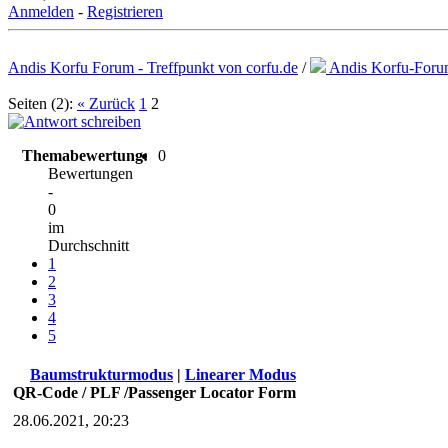
Anmelden
-
Registrieren
Andis Korfu Forum - Treffpunkt von corfu.de
/
Andis Korfu-For
Seiten (2):
« Zurück
1
2
Themabewertung:
0
Bewertungen
-
0
im
Durchschnitt
1
2
3
4
5
Baumstrukturmodus
|
Linearer Modus
QR-Code / PLF /Passenger Locator Form
28.06.2021, 20:23