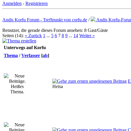
Anmelden
-
Registrieren
Andis Korfu Forum - Treffpunkt von corfu.de
/
Andis Korfu-For
Benutzer, die gerade dieses Forum ansehen: 8 Gast/Gäste
Seiten (14):
« Zurück
1
...
5
6
7
8
9
...
14
Weiter »
Unterwegs auf Korfu
Thema
/
Verfasser
[
ab
]
E
Heisa
C