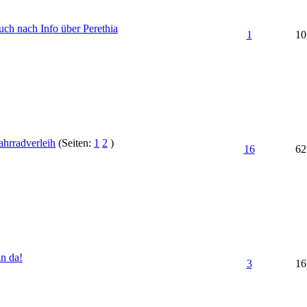
uch nach Info über Perethia
1
10
ahrradverleih
(Seiten:
1
2
)
16
62
in da!
3
16