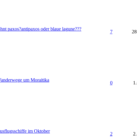
ohnt paxos?antipaxos oder blaue lagune???
7
28
anderwege um Moraitika
0
1
usflugsschiffe im Oktober
2
2