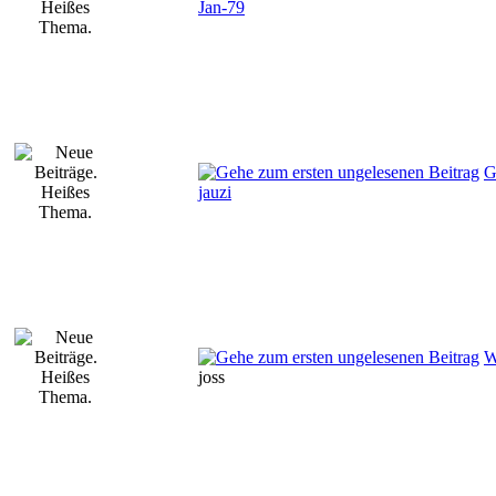
Jan-79
G
jauzi
W
joss