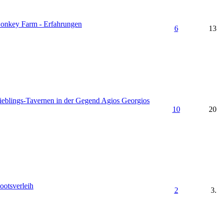
onkey Farm - Erfahrungen
6
13
ieblings-Tavernen in der Gegend Agios Georgios
10
20
ootsverleih
2
3