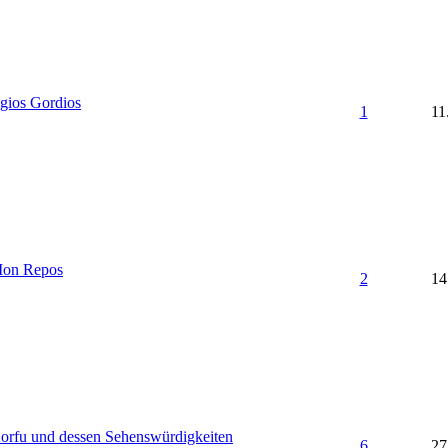
gios Gordios
1
11
on Repos
2
14
orfu und dessen Sehenswürdigkeiten
6
27