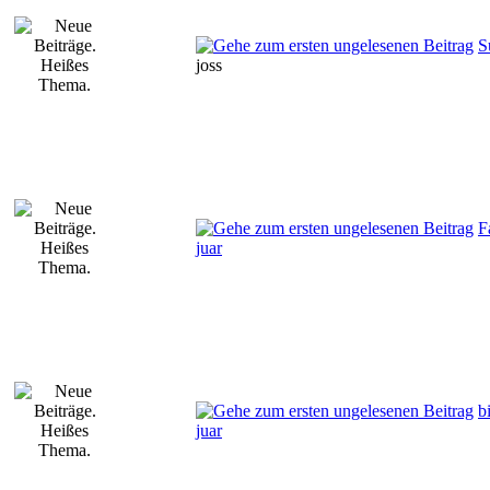
S
joss
F
juar
b
juar