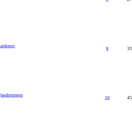
ardenos
8
33
anderungen
10
45