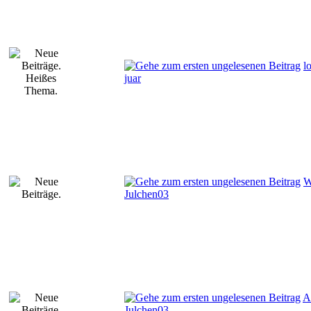
l
juar
W
Julchen03
A
Julchen03