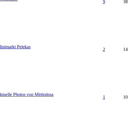
9
38
inimarkt Pelekas
2
14
ktuelle Photos von Mirtiotissa
1
10