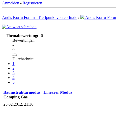
Anmelden
-
Registrieren
Andis Korfu Forum - Treffpunkt von corfu.de
/
Andis Korfu-For
Themabewertung:
0
Bewertungen
-
0
im
Durchschnitt
1
2
3
4
5
Baumstrukturmodus
|
Linearer Modus
Camping Gas
25.02.2012, 21:30