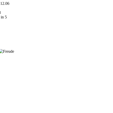
1.12.06
3
 in 5