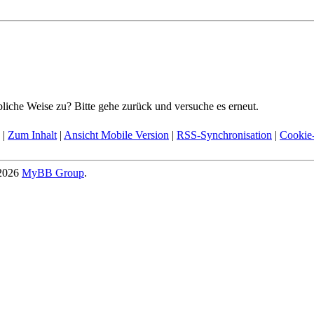
bliche Weise zu? Bitte gehe zurück und versuche es erneut.
|
Zum Inhalt
|
Ansicht Mobile Version
|
RSS-Synchronisation
|
Cookie-
-2026
MyBB Group
.