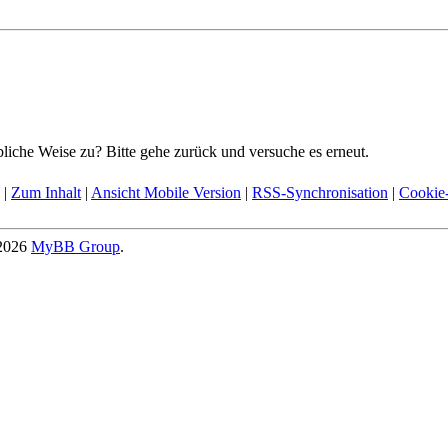
bliche Weise zu? Bitte gehe zurück und versuche es erneut.
|
Zum Inhalt
|
Ansicht Mobile Version
|
RSS-Synchronisation
|
Cookie-
-2026
MyBB Group
.